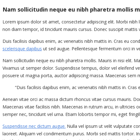
Nam sollicitudin neque eu nibh pharetra mollis ma
Lorem ipsum dolor sit amet, consectetur adipiscing elit. Morbi nibh l
non diam tempor, id tincidunt mauris cursus. Donec suscipit mattis vi
Duis facilisis dapibus enim, ac venenatis nibh mattis in. Cras eu con
scelerisque dapibus
ut sed augue. Pellentesque fermentum orci in vel
Nam sollicitudin neque eu nibh pharetra mollis. Mauris in nisi elit. 
Vivamus ut semper dolor. Suspendisse tempus, dolor vel eleifend vest
posuere ut magna porta, auctor adipiscing massa. Maecenas sem mi,
“Duis facilisis dapibus enim, ac venenatis nibh mattis in. Cra
Aenean vitae orci ac massa dictum rhoncus vitae cursus mauris. Done
Maecenas vitae facilisis nibh. Maecenas in rutrum arcu, in ultricies od
semper nec, tincidunt vel urna. Etiam lobortis tempor mi, eget fringill
Suspendisse nec dictum augue.
Nulla vel ipsum ut velit vulputate c
laoreet. Aliquam vel condimentum purus. Morbi sed mattis tortor. In ele