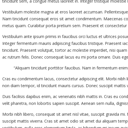
tincidunt sem, a congue metus laoreet in. Integer tristique molestie l
Vestibulum molestie magna at eros laoreet accumsan. Pellentesque e
Nam tincidunt consequat eros sit amet condimentum. Maecenas congue e
metus quam. Curabitur porta pretium sem. Praesent et consectetur n
Vestibulum ante ipsum primis in faucibus orci luctus et ultrices posu
Integer fermentum mauris adipiscing faucibus tristique. Praesent iacul
tincidunt. Praesent volutpat, tortor ac molestie imperdiet, nisi quam
ac rutrum felis. Donec consequat lacus eu mi porta ornare. Duis eget vel
“Aliquam tincidunt porttitor faucibus. Nam in fermentum enim
Cras eu condimentum lacus, consectetur adipiscing elit. Morbi nibh li
non diam tempor, id tincidunt mauris cursus. Donec suscipit mattis vi
Duis facilisis dapibus enim, ac venenatis nibh mattis in. Cras eu co
velit pharetra, non lobortis sapien suscipit. Aenean sem nulla, digni
Morbi nibh libero, consequat sit amet nisl vitae, suscipit gravida m
suscipit mattis viverra. Cras sit amet odio sit amet dui aliquam tempu
vestibulum, nulla eros elementum ligula, ac bibendum mi ipsum quis 