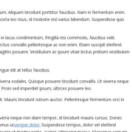
dum. Aliquam tincidunt porttitor faucibus. Nam in fermentum enim.
orta leo risus, id molestie nisl varius bibendum. Suspendisse quis
 in lacus condimentum, fringilla nisi commodo, faucibus velit.
lectus convallis pellentesque ac non enim. Etiam suscipit eleifend
 sagittis posuere. Vestibulum ac ipsum vitae lectus pretium vestibulum
e elit at tellus faucibus.
iverra sodales. Quisque posuere tincidunt convallis. Ut viverra neque
. Proin sed imperdiet ipsum, ultrices posuere leo.
it. Mauris tincidunt rutrum auctor. Pellentesque fermentum orci in
 viverra neque non diam tempor, id tincidunt mauris cursus. Donec
vamus ut
semper dolor.
Suspendisse tempus, dolor vel eleifend
, posuere ut magna porta, auctor adipiscing massa. Maecenas sem mi,