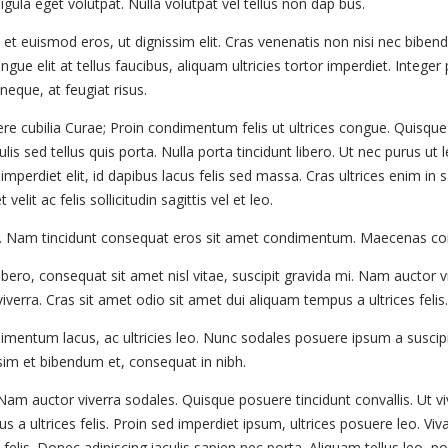
igula eget volutpat. Nulla volutpat vel tellus non dap bus.
t euismod eros, ut dignissim elit. Cras venenatis non nisi nec biben
lit at tellus faucibus, aliquam ultricies tortor imperdiet. Integer p
eque, at feugiat risus.
ere cubilia Curae; Proin condimentum felis ut ultrices congue. Quisque
is sed tellus quis porta. Nulla porta tincidunt libero. Ut nec purus ut 
 imperdiet elit, id dapibus lacus felis sed massa. Cras ultrices enim in
it ac felis sollicitudin sagittis vel et leo.
. Nam tincidunt consequat eros sit amet condimentum. Maecenas congu
bero, consequat sit amet nisl vitae, suscipit gravida mi. Nam auctor v
verra. Cras sit amet odio sit amet dui aliquam tempus a ultrices felis
ndimentum lacus, ac ultricies leo. Nunc sodales posuere ipsum a suscip
ssim et bibendum et, consequat in nibh.
i. Nam auctor viverra sodales. Quisque posuere tincidunt convallis. Ut
s a ultrices felis. Proin sed imperdiet ipsum, ultrices posuere leo. Vi
felis. Donec adipiscing iaculis sapien nec porta. Aliquam tellus leo