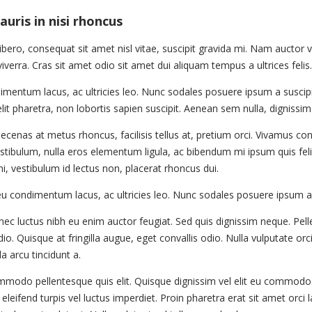
uris in nisi rhoncus
ibero, consequat sit amet nisl vitae, suscipit gravida mi. Nam auctor 
verra. Cras sit amet odio sit amet dui aliquam tempus a ultrices felis
dimentum lacus, ac ultricies leo. Nunc sodales posuere ipsum a suscipi
it pharetra, non lobortis sapien suscipit. Aenean sem nulla, dignissim
Maecenas at metus rhoncus, facilisis tellus at, pretium orci. Vivamus 
ibulum, nulla eros elementum ligula, ac bibendum mi ipsum quis felis.
 vestibulum id lectus non, placerat rhoncus dui.
s eu condimentum lacus, ac ultricies leo. Nunc sodales posuere ipsum a 
c luctus nibh eu enim auctor feugiat. Sed quis dignissim neque. Pelle
io. Quisque at fringilla augue, eget convallis odio. Nulla vulputate orci
a arcu tincidunt a.
ommodo pellentesque quis elit. Quisque dignissim vel elit eu commodo.
ifend turpis vel luctus imperdiet. Proin pharetra erat sit amet orci laci