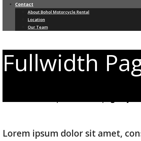
Contact
About Bohol Motorcycle Rental
Location
Our Team
Fullwidth Pa
This is an example fullwidth page layou
Lorem ipsum dolor sit amet, cons