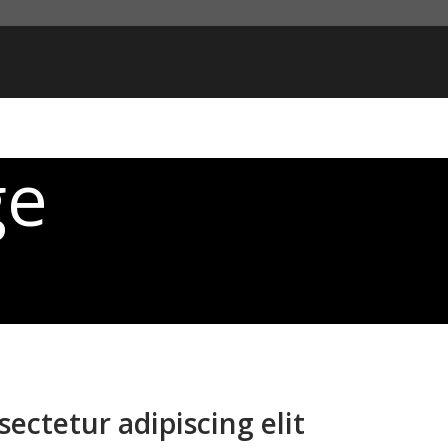
ge
t
ectetur adipiscing elit