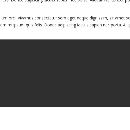
, pretium orci. Vivamus consectetur sem eget neque dignissim, sit amet
dum mi ipsum quis felis. Donec adipiscing iaculis sapien nec porta. Al