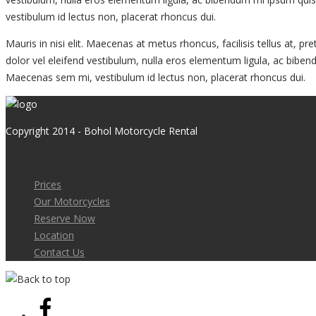
vestibulum id lectus non, placerat rhoncus dui.
Mauris in nisi elit. Maecenas at metus rhoncus, facilisis tellus at
dolor vel eleifend vestibulum, nulla eros elementum ligula, ac biben
Maecenas sem mi, vestibulum id lectus non, placerat rhoncus dui.
Copyright 2014 - Bohol Motorcycle Rental
Prices
Our Motorcycles
Reserve Now
Location
Contact Us